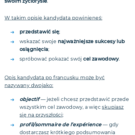
swoim życiorysie
.
W takim opisie kandydata powinieneś:
przedstawić się
;
wskazać swoje
najważniejsze sukcesy lub
osiągnięcia
;
spróbować pokazać swój
cel zawodowy
.
Opis kandydata po francusku może być
nazywany dwojako:
objectif
— jeżeli chcesz przedstawić przede
wszystkim cel zawodowy, a więc
skupiasz
się na przyszłości
;
profil/sommaire de l’expérience
— gdy
dostarczasz krótkiego podsumowania