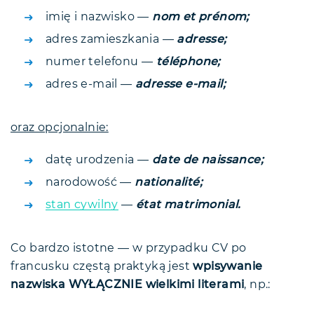
imię i nazwisko —
nom et prénom;
adres zamieszkania —
adresse;
numer telefonu —
téléphone;
adres e-mail —
adresse e-mail;
oraz opcjonalnie:
datę urodzenia —
date de naissance;
narodowość —
nationalité;
stan cywilny
—
état matrimonial.
Co bardzo istotne — w przypadku CV po
francusku częstą praktyką jest
wpisywanie
nazwiska WYŁĄCZNIE wielkimi literami
, np.: