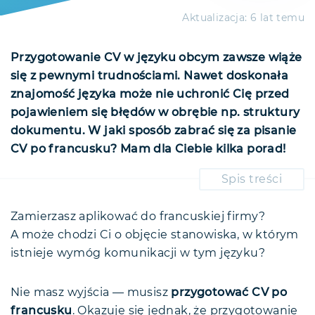
Aktualizacja:
6 lat temu
Przygotowanie CV w języku obcym zawsze wiąże
się z pewnymi trudnościami. Nawet doskonała
znajomość języka może nie uchronić Cię przed
pojawieniem się błędów w obrębie np. struktury
dokumentu. W jaki sposób zabrać się za pisanie
CV po francusku? Mam dla Ciebie kilka porad!
Spis treści
CV po francusku — struktura
Dane osobowe
Zamierzasz aplikować do francuskiej firmy?
A może chodzi Ci o objęcie stanowiska, w którym
Zdjęcie w CV
istnieje wymóg komunikacji w tym języku?
Krótkie podsumowanie kandydata
Doświadczenie zawodowe
Nie masz wyjścia — musisz
przygotować CV po
Wykształcenie
francusku
. Okazuje się jednak, że przygotowanie