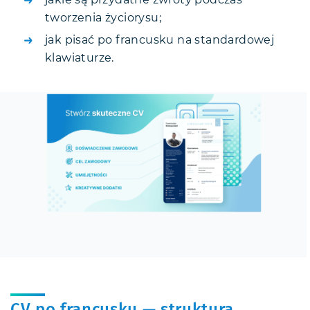
jakie są przydatne zwroty podczas
tworzenia życiorysu;
jak pisać po francusku na standardowej
klawiaturze.