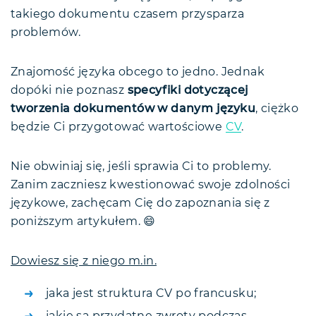
Umiejętności
takiego dokumentu czasem przysparza
problemów.
Zainteresowania
Klauzula
Znajomość języka obcego to jedno. Jednak
Co z pozostałymi sekcjami w CV po
dopóki nie poznasz
specyfiki dotyczącej
francusku?
tworzenia dokumentów w danym języku
, ciężko
O tym pamiętaj podczas pisania CV
będzie Ci przygotować wartościowe
CV
.
List motywacyjny po francusku
CV po francusku — bez francuskiej
Nie obwiniaj się, jeśli sprawia Ci to problemy.
klawiatury
Zanim zaczniesz kwestionować swoje zdolności
CV po francusku — FAQ
językowe, zachęcam Cię do zapoznania się z
Podsumowanie
poniższym artykułem. 😄
Dowiesz się z niego m.in.
jaka jest struktura CV po francusku;