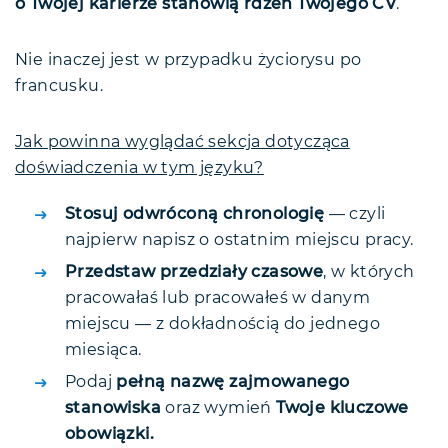
o Twojej karierze stanowią rdzeń Twojego CV
.
Nie inaczej jest w przypadku życiorysu po
francusku.
Jak powinna wyglądać sekcja dotycząca
doświadczenia w tym języku?
Stosuj odwróconą chronologię
— czyli
najpierw napisz o ostatnim miejscu pracy.
Przedstaw przedziały czasowe
, w których
pracowałaś lub pracowałeś w danym
miejscu — z dokładnością do jednego
miesiąca.
Podaj
pełną nazwę zajmowanego
stanowiska
oraz wymień
Twoje kluczowe
obowiązki.