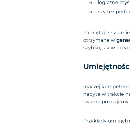
logiczne myś
czy też perfe
Pamiętaj, że z umie
otrzymane w
gena
szybko, jak w przy
Umiejętnośc
Inaczej kompetencj
nabyte w trakcie na
twarde poznajemy o
Przykłady umiejętn