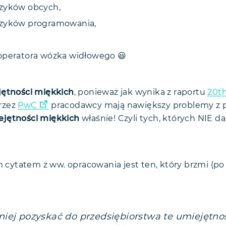
zyków obcych,
ęzyków programowania,
operatora wózka widłowego 😃
ętności miękkich
, ponieważ jak wynika z raportu
20t
rzez
PwC
pracodawcy mają nawiększy problemy z 
ejętności miękkich
właśnie! Czyli tych, których NIE da
ytatem z ww. opracowania jest ten, który brzmi (po 
niej pozyskać do przedsiębiorstwa te umiejętnoś