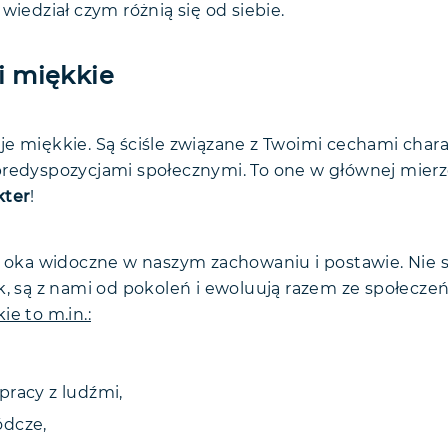
 wiedział czym różnią się od siebie.
i miękkie
e miękkie. Są ściśle związane z Twoimi cechami charak
predyspozycjami społecznymi. To one w głównej mier
kter
!
t oka widoczne w naszym zachowaniu i postawie. Nie s
k, są z nami od pokoleń i ewoluują razem ze społecz
e to m.in.:
pracy z ludźmi,
ódcze,