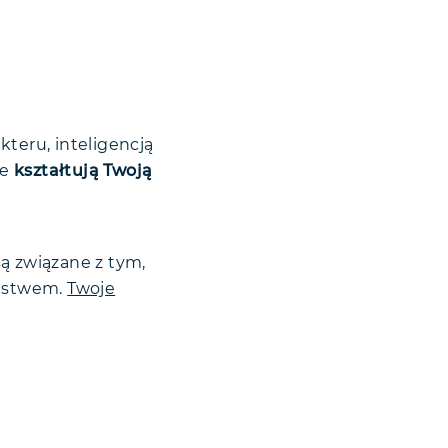
teru, inteligencją
ze
kształtują Twoją
ą związane z tym,
eństwem.
Twoje