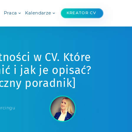
Praca
Kalendarze
KREATOR CV
ności w CV. Które
ć i jak je opisać?
czny poradnik]
urcingu