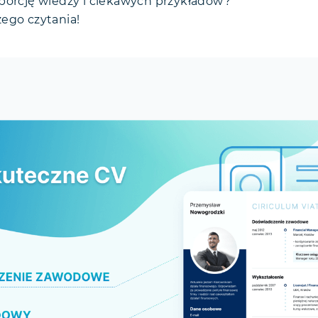
porcję wiedzy i ciekawych przykładów?
ego czytania!