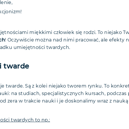
lenie,
kcjonizm!
jętnościami miękkimi człowiek się rodzi. To niejako 
ch
! Oczywiście można nad nimi pracować, ale efekty n
padku umiejętności twardych.
i twarde
e twarde. Są z kolei niejako tworem rynku. To konk
uki: na studiach, specjalistycznych kursach, podczas 
d zera w trakcie nauki i je doskonalimy wraz z nauką 
ości twardych to np.: