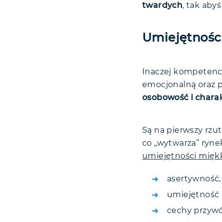
twardych
, tak abyś
Umiejętnośc
Inaczej kompetencj
emocjonalną oraz 
osobowość i chara
Są na pierwszy rzu
co „wytwarza” ryne
umiejętności miękki
asertywność,
umiejętność 
cechy przyw