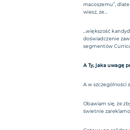
Profiluj 
macoszemu”, dlateg
Graficzna p
Używaj li
wiesz, że…
Mini "ściąg
Słowem zak
…większość kandyd
doświadczenie zaw
segmentów Curricu
A Ty, jaka uwagę p
A w szczególności 
Obawiam się, że zby
świetnie zareklamo