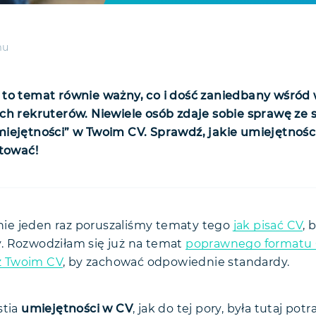
mu
to temat równie ważny, co i dość zaniedbany wśród w
ch rekruterów. Niewiele osób zdaje sobie sprawę ze s
miejętności” w Twoim CV. Sprawdź, jakie umiejętnoś
ntować!
i miękkie i twarde — różnice
 umiejętności w CV?
ż nie jeden raz poruszaliśmy tematy tego
jak pisać CV
, 
. Rozwodziłam się już na temat
rto pisać o umiejętnościach w CV?
poprawnego formatu
 z Twoim CV
, by zachować odpowiednie standardy.
ć umiejętności w CV?
eniaj oklepanych umiejętności
ci nieuświadomione
admiaru
stia
umiejętności w CV
, jak do tej pory, była tutaj po
 krótkie nogi!