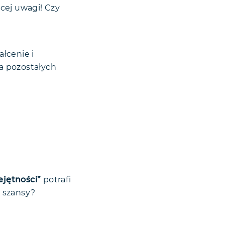
cej uwagi! Czy
łcenie i
a pozostałych
jętności”
potrafi
 szansy?