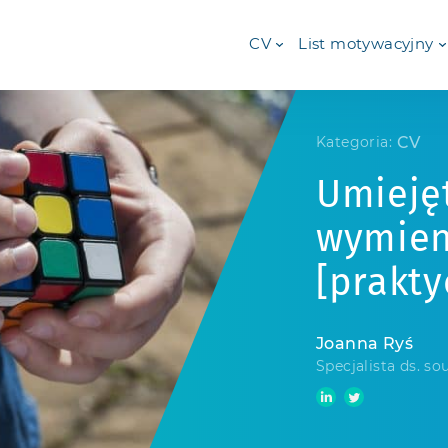
CV
List motywacyjny
CV
Kategoria:
Umiejęt
wymieni
[prakty
Joanna Ryś
Specjalista ds. so