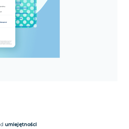
od
umiejętności