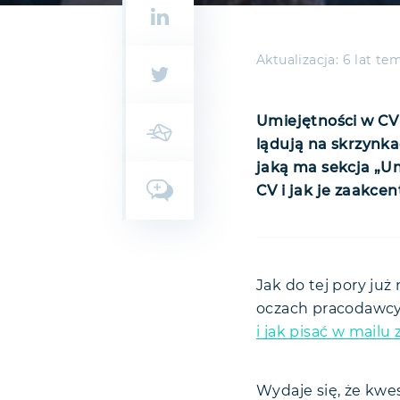
Aktualizacja:
6 lat te
Umiejętności w CV 
lądują na skrzynka
jaką ma sekcja „U
CV i jak je zaakce
Umiejętnośc
Czy dodawać
Jak do tej pory ju
oczach pracodawcy
Dlaczego wa
i jak pisać w mailu
Jak opisywa
Nie wymi
Umiejętnoś
Unikaj n
Wydaje się, że kwe
Kłamstwo ma