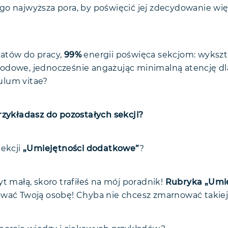
swoje umiejętności
o najwyższa pora, by poświęcić jej zdecydowanie wię
rezentacja umiejętności w CV
cz i faktów!
awka"
ończenia
atów do pracy,
99%
energii poświęca sekcjom: wykszta
odowe, jednocześnie angażując minimalną atencję dl
lum vitae?
rzykładasz do pozostałych sekcji?
sekcji
„Umiejętności dodatkowe”
?
t małą, skoro trafiłeś na mój poradnik!
Rubryka „Umie
wać Twoją osobę! Chyba nie chcesz zmarnować takiej