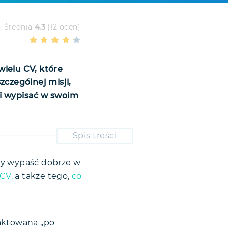
Średnia
4.3
(12 ocen)
ielu CV, które
zczególnej misji,
ci wypisać w swoim
Spis treści
by wypaść dobrze w
 CV,
a także tego,
co
traktowana „po