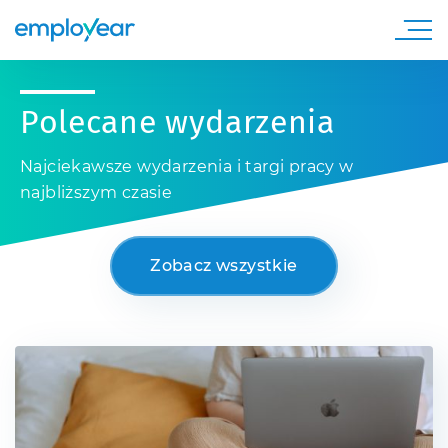
Polecane wydarzenia
Najciekawsze wydarzenia i targi pracy w
najbliższym czasie
Zobacz wszystkie