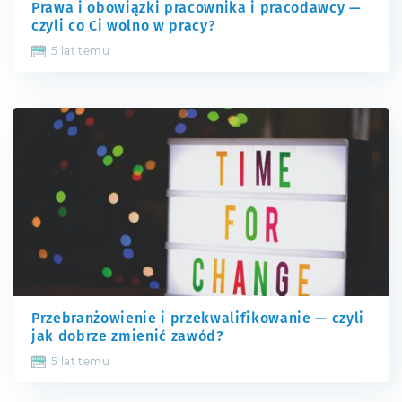
Prawa i obowiązki pracownika i pracodawcy —
czyli co Ci wolno w pracy?
5 lat temu
Przebranżowienie i przekwalifikowanie — czyli
jak dobrze zmienić zawód?
5 lat temu