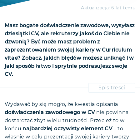
Aktualizacja:
6 lat temu
Masz bogate doświadczenie zawodowe, wysyłasz
dziesiątki CV, ale rekruterzy jakoś do Ciebie nie
dzwonią? Być może masz problem z
zaprezentowaniem swojej kariery w Curriculum
vitae? Zobacz, jakich błędów możesz uniknąć i w
jaki sposób łatwo i sprytnie podrasujesz swoje
CV.
Spis treści
Doświadczenie zawodowe w CV – jak
prezentować?
Wydawać by się mogło, że kwestia opisania
Doświadczenie zawodowe w CV -
Opis stanowiska pracy a doświadczenie
gdzie zamieścić?
doświadczenia zawodowego w CV
nie powinna
zawodowe
Doświadczenie zawodowe w CV a
Czas pracy na danym
dostarczać zbyt wielu trudności. Przecież to w
List motywacyjny a doświadczenie
tzw. "luki"
stanowisku
końcu
najbardziej oczywisty element CV
– to
Jak zatem pisać o obowiązkach
zawodowe
Nadmiar doświadczenia
Dokładna nazwa firmy
Jak radzić sobie z "lukami" w
w swoim CV?
właśnie w celu prezentacji swojej kariery tworzy
Jak wykorzystać list motywacyjny?
zawodowego
doświadczeniu zawodowym?