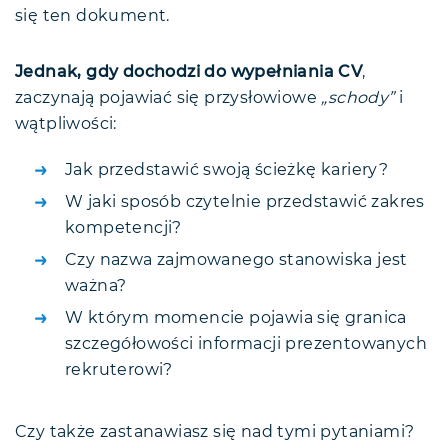
Stanowiska oraz przykładowe
Nazwa stanowiska
się ten dokument.
kompetencje
Najważniejsze obowiązki
Pracownik biurowy
Doświadczenie zawodowe w CV a
Pracownik produkcji
raczej jego brak...
Jednak, gdy dochodzi do wypełniania CV
,
Sprzedawca
Całkowity brak doświadczenia
zaczynają pojawiać się przysłowiowe
„schody”
i
FAQ
wątpliwości:
Słowo na zakończenie
Jak przedstawić swoją ścieżkę kariery?
W jaki sposób czytelnie przedstawić zakres
kompetencji?
Czy nazwa zajmowanego stanowiska jest
ważna?
W którym momencie pojawia się granica
szczegółowości informacji prezentowanych
rekruterowi?
Czy także zastanawiasz się nad tymi pytaniami?