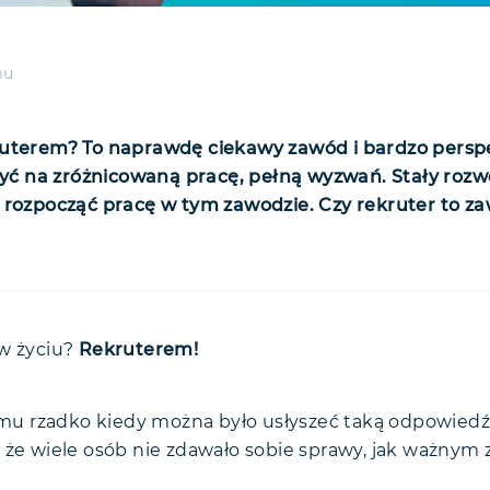
mu
ruterem? To naprawdę ciekawy zawód i bardzo persp
czyć na zróżnicowaną pracę, pełną wyzwań. Stały roz
 rozpocząć pracę w tym zawodzie. Czy rekruter to za
na Polska i nowoczesny HR
zyli kto?
 w życiu?
Rekruterem!
- zalety dla pracownika
rozwój kariery zawodowej
 - zalety dla pracodawcy
 - gdzie można go spotkać?
headhunter
temu rzadko kiedy można było usłyszeć taką odpowied
 – praca dla każdego?
 – praca w IT&nbsp;
je zatrudnienia
 a headhunter - różnice
utera
 że wiele osób nie zdawało sobie sprawy, jak ważnym
y HR dużych firm
ficzne wymagania branży IT
rekrutera?