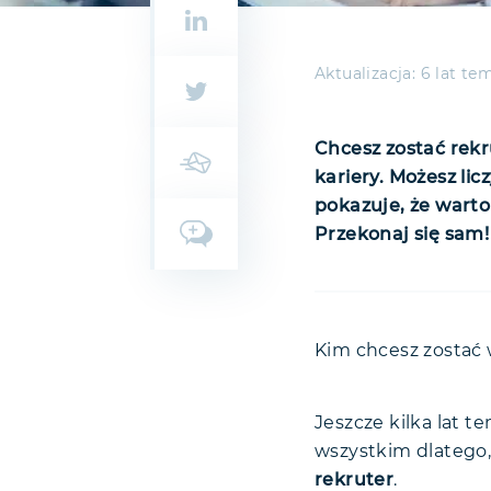
Aktualizacja:
6 lat te
Chcesz zostać rek
kariery. Możesz li
pokazuje, że warto
Przekonaj się sam!
HR w Polsce
Nowoczes
Rekruter – c
Kim chcesz zostać
Rekruter 
Rekruter - 
Rekruter
Rekruter
Rekruter a 
Jeszcze kilka lat 
Rekruter
Rekruter
Agenc
Rekruter
Zarobki rekr
wszystkim dlatego,
Dział
Specy
rekruter
.
Kto się boi 