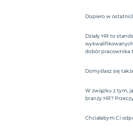
Pytania i od
Dopiero w ostatnic
Podsumowa
Działy HR to stand
wykwalifikowanych
dobór pracownika t
Domyślasz się takż
W związku z tym, j
branży HR? Przeczyt
Chciałabym Ci odpo