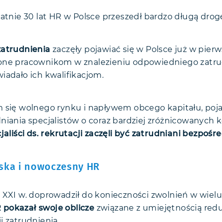
tatnie 30 lat HR w Polsce przeszedł bardzo długą drog
zatrudnienia
zaczęły pojawiać się w Polsce już w pierw
one pracownikom w znalezieniu odpowiedniego zatrud
iadało ich kwalifikacjom.
 się wolnego rynku i napływem obcego kapitału, poja
niania specjalistów o coraz bardziej zróżnicowanych
jaliści ds. rekrutacji zaczęli być zatrudniani bezpośr
ska i nowoczesny HR
 XXI w. doprowadził do konieczności zwolnień w wielu
pokazał swoje oblicze
związane z umiejętnością red
i zatrudnienia.