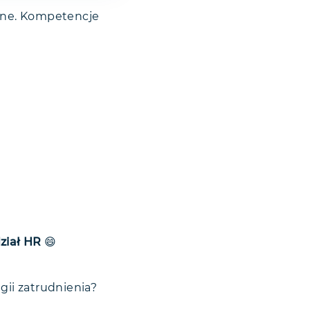
inne. Kompetencje
dział HR
😄
gii zatrudnienia?