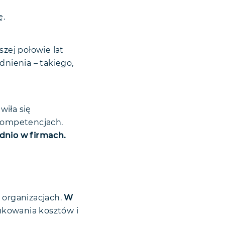
ę.
szej połowie lat
nienia – takiego,
wiła się
 kompetencjach.
ednio w firmach.
 organizacjach.
W
ukowania kosztów i