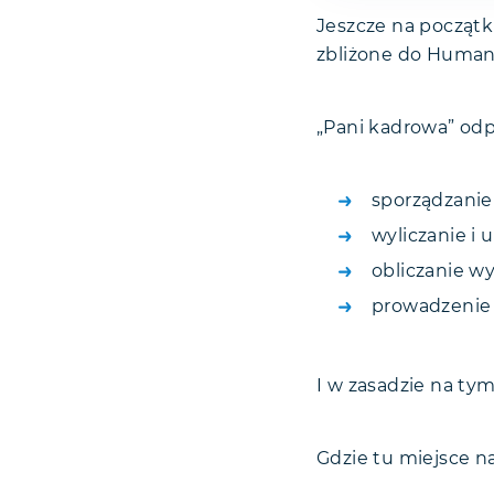
Jeszcze na początk
zbliżone do Human 
„Pani kadrowa” odp
sporządzani
wyliczanie i 
obliczanie w
prowadzenie 
I w zasadzie na tym
Gdzie tu miejsce n