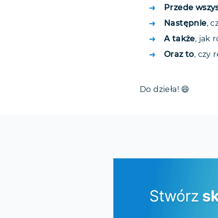
Przede wszy
Następnie
, 
A także
, jak
Oraz to
, czy
Do dzieła! 😄