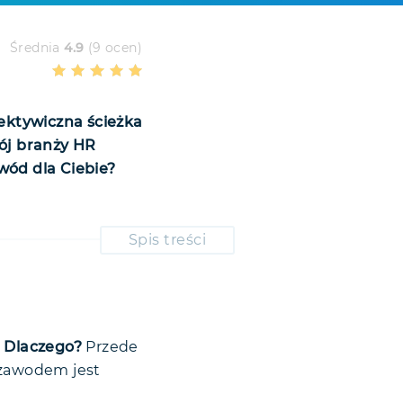
Średnia
4.9
(9 ocen)
ektywiczna ścieżka
wój branży HR
wód dla Ciebie?
Spis treści
ź
Dlaczego?
Przede
 zawodem jest