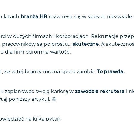
powiedzi
h latach
branża HR
rozwinęła się w sposób niezwykle
nie
ard w dużych firmach i korporacjach. Rekrutacje prz
 pracowników są po prostu…
skuteczne
. A skutecznoś
o dla firm ogromna wartość.
e, że w tej branży można sporo zarobić.
To prawda.
ak zaplanować swoją karierę w
zawodzie rekrutera
i n
aj poniższy artykuł. 😄
wiedzieć na kilka pytań: