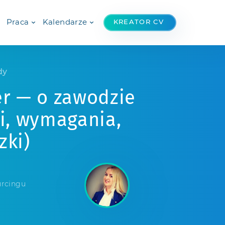
Praca
Kalendarze
KREATOR CV
dy
er — o zawodzie
i, wymagania,
zki)
urcingu