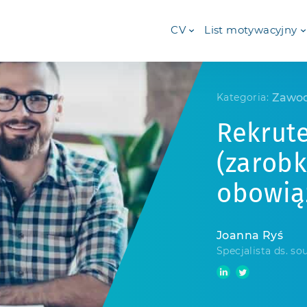
CV
List motywacyjny
Zawo
Kategoria:
Rekrut
(zarobk
obowią
Joanna Ryś
Specjalista ds. so