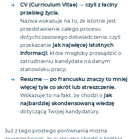
CV (Curriculum Vitae)
—
czyli z łaciny
przebieg życia.
Nazwa wskazuje na to, że istotne jest
przedstawienie całego procesu
dotychczasowego doświadczenia, czyli
przekazanie
jak najwięcej istotnych
informacji
, które mogłoby przesądzić o
zatrudnieniu kandydata na danym
stanowisku pracy;
Resume
—
po francusku znaczy to mniej
więcej tyle co skrót lub streszczenie.
Wskazuje to na fakt, że chodzi o
jak
najbardziej skondensowaną wiedzę
dotyczącą Twojej kandydatury.
Już z tego prostego porównania można
wywnioskować, że w resume chodzi o krótkie