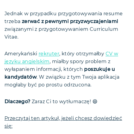
Jak przygotować resume? Dobre
Cel zawodowy — czyli resume
praktyki
objective lub profile
Jednak w przypadku przygotowywania resume
Doświadczenie — czyli work
Resume — FAQ
experience
trzeba
zerwać z pewnymi przyzwyczajeniami
Podsumowanie
Wykształcenie — czyli education
związanymi z przygotowywaniem Curriculum
Umiejętności — czyli skills
Vitae.
Amerykański
rekruter
, który otrzymałby
CV w
języku angielskim
, miałby spory problem z
wyłapaniem informacji, których
poszukuje u
kandydatów
. W związku z tym Twoja aplikacja
mogłaby być po prostu odrzucona.
Dlaczego?
Zaraz Ci to wytłumaczę! 😄
Przeczytaj ten artykuł, jeżeli chcesz dowiedzieć
się: