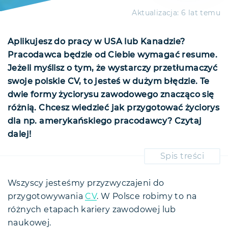
Aktualizacja:
6 lat temu
Aplikujesz do pracy w USA lub Kanadzie?
Pracodawca będzie od Ciebie wymagać resume.
Jeżeli myślisz o tym, że wystarczy przetłumaczyć
swoje polskie CV, to jesteś w dużym błędzie. Te
dwie formy życiorysu zawodowego znacząco się
różnią. Chcesz wiedzieć jak przygotować życiorys
dla np. amerykańskiego pracodawcy? Czytaj
dalej!
Spis treści
Resume a CV
Kiedy stosujemy resume?
Wszyscy jesteśmy przyzwyczajeni do
przygotowywania
Budowa resume
CV
. W Polsce robimy to na
Dane osobowe — czyli personal
różnych etapach kariery zawodowej lub
Resume — co z pozostałymi sekcjami?
data
naukowej.