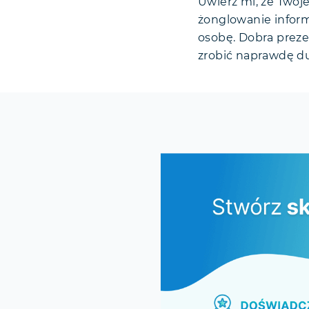
Uwierz mi, że Twoj
żonglowanie inform
osobę. Dobra preze
zrobić naprawdę duż