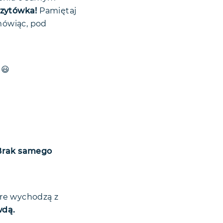
izytówka!
Pamiętaj
mówiąc, pod
 😃
Brak samego
tóre wychodzą z
wdą.