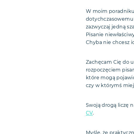
W moim poradniku
dotychczasowemu d
zazwyczaj jedną s
Pisanie niewłaściw
Chyba nie chcesz i
Zachęcam Cię do uw
rozpoczęciem pisan
które mogą pojawić 
czy w którymś miejs
Swoją drogą liczę 
CV
.
Myślę, że praktycz