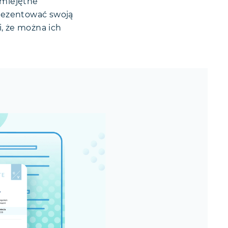
umiejętne
prezentować swoją
i, że można ich