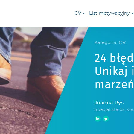
CV
List motywacyjny
CV
Kategoria:
24 błęd
Unikaj 
marzeń
Joanna Ryś
Specjalista ds. so