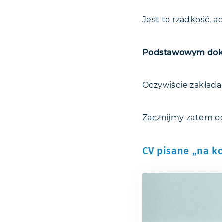
Jest to rzadkość, a
Podstawowym doku
Oczywiście zakładam
Zacznijmy zatem o
CV pisane „na k