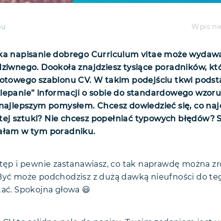
Wpis ni
mu
ka napisanie dobrego Curriculum vitae może wydawać
dziwnego. Dookoła znajdziesz tysiące poradników, kt
 gotowego szablonu CV. W takim podejściu tkwi pod
lepanie” informacji o sobie do standardowego wzoru
 najlepszym pomysłem. Chcesz dowiedzieć się, co naj
ej sztuki? Nie chcesz popełniać typowych błędów?
rałam w tym poradniku.
stęp i pewnie zastanawiasz, co tak naprawdę można zr
Być może podchodzisz z dużą dawką nieufności do teg
tać. Spokojna głowa 😃