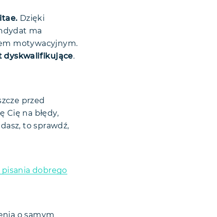
itae.
Dzięki
andydat ma
stem motywacyjnym.
 dyskwalifikujące
.
szcze przed
ę Cię na błędy,
dasz, to sprawdź,
 pisania dobrego
lenia o samym