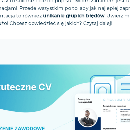
e CV to solidne pole do popisu. Twoim zadaniem jest 
acjami. Przede wszystkim po to, aby jak najlepiej za
ntacja to również
unikanie głupich błędów
. Uwierz m
o! Chcesz dowiedzieć się jakich? Czytaj dalej!