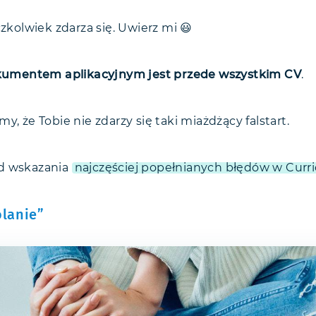
czkolwiek zdarza się. Uwierz mi 😃
mentem aplikacyjnym jest przede wszystkim CV
.
y, że Tobie nie zdarzy się taki miażdżący falstart.
d wskazania
najczęściej popełnianych błędów w Curr
olanie”