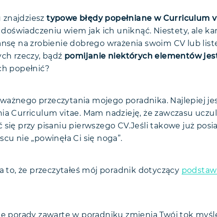
 znajdziesz
typowe błędy popełniane w Curriculum v
oświadczeniu wiem jak ich uniknąć. Niestety, ale k
zansę na zrobienie dobrego wrażenia swoim CV lub li
ych rzeczy, bądź
pomijanie niektórych elementów jest
ch popełnić?
ażnego przeczytania mojego poradnika. Najlepiej je
ia Curriculum vitae. Mam nadzieję, że zawczasu uczul
się przy pisaniu pierwszego CV.Jeśli takowe już posia
cu nie „powinęła Ci się noga”.
na to, że przeczytałeś mój poradnik dotyczący
podstaw
ne porady zawarte w poradniku zmienią Twój tok myś