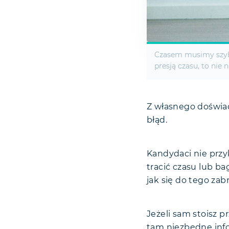
Czasem musimy szybko
presją czasu, to nie 
Z własnego doświa
błąd.
Kandydaci nie przy
tracić czasu lub bag
jak się do tego zabr
Jeżeli sam stoisz 
tam niezbędne inf