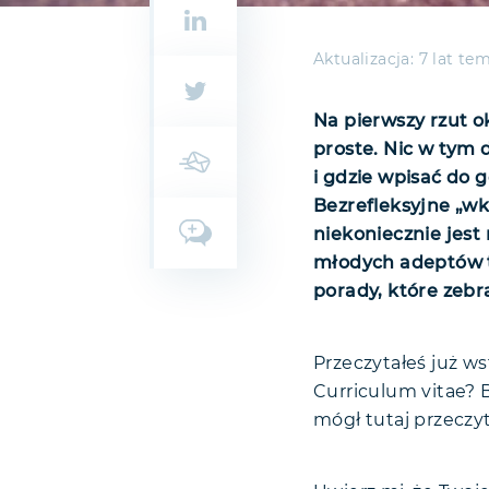
Aktualizacja:
7 lat te
Na pierwszy rzut o
proste. Nic w tym 
i gdzie wpisać do
Bezrefleksyjne „wk
niekoniecznie jest
młodych adeptów t
porady, które zeb
Przeczytałeś już w
Curriculum vitae? 
mógł tutaj przeczy