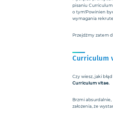
pisaniu Curriculum
o tym!Powinien być
wymagania rekruter
Przejdźmy zatem do
Curriculum 
Czy wiesz, jaki błą
Curriculum vitae.
Brzmi absurdalnie, a
założenia, że wyst