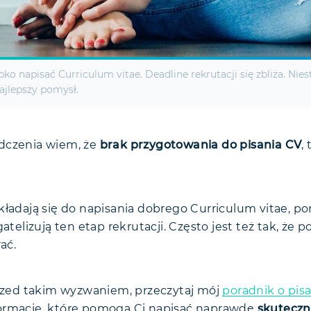
 napisać Curriculum vitae. Deadline rekrutacji się zbliża. Nie
najlepszy pomysł.
dczenia wiem, że
brak przygotowania do pisania CV
,
kładają się do napisania dobrego Curriculum vitae, p
atelizują ten etap rekrutacji. Często jest też tak, że p
ać.
przed takim wyzwaniem, przeczytaj mój
poradnik o pis
ormacje, które pomogą Ci napisać naprawdę
skuteczn