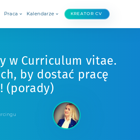
Praca
Kalendarze
KREATOR CV
y w Curriculum vitae.
ich, by dostać pracę
! (porady)
urcingu