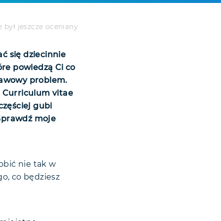
e był jeszcze oceniany
 się dziecinnie
óre powiedzą Ci co
stawowy problem.
 Curriculum vitae
częściej gubi
 Sprawdź moje
obić nie tak w
o, co będziesz