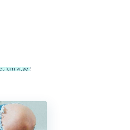
iculum vitae
!