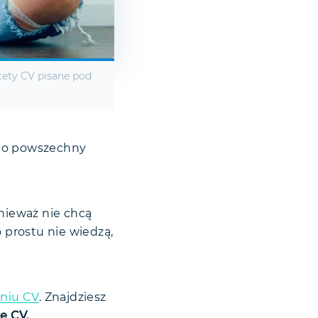
stety CV pisane pod
 to powszechny
onieważ nie chcą
o prostu nie wiedzą,
aniu CV
. Znajdziesz
e CV.