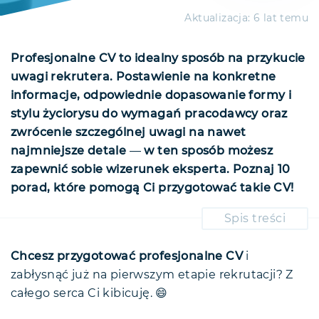
Aktualizacja:
6 lat temu
Profesjonalne CV to idealny sposób na przykucie
uwagi rekrutera. Postawienie na konkretne
informacje, odpowiednie dopasowanie formy i
stylu życiorysu do wymagań pracodawcy oraz
zwrócenie szczególnej uwagi na nawet
najmniejsze detale
—
w ten sposób możesz
zapewnić sobie wizerunek eksperta. Poznaj 10
porad, które pomogą Ci przygotować takie CV!
Spis treści
Profesjonalne CV — czyli jakie?
Personalizuj swoje CV
Chcesz przygotować profesjonalne CV
i
zabłysnąć już na pierwszym etapie rekrutacji? Z
Poznaj i zrozum potrzeby pracodawcy
całego serca Ci kibicuję. 😄
Dopasuj styl CV do oferty pracy