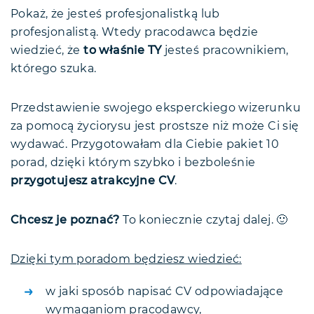
Zachowaj niezbędne elementy CV
Pokaż, że jesteś profesjonalistką lub
Ułatw nawigację po dokumencie
profesjonalistą. Wtedy pracodawca będzie
Pamiętaj o drobnych błędach
wiedzieć, że
to właśnie TY
jesteś pracownikiem,
którego szuka.
Oprzyj się na konkretach
Daj się poznać
Przedstawienie swojego eksperckiego wizerunku
Nie wyważaj otwartych drzwi
za pomocą życiorysu jest prostsze niż może Ci się
Bądź profesjonalny od początku do
wydawać. Przygotowałam dla Ciebie pakiet 10
końca
porad, dzięki którym szybko i bezboleśnie
Profesjonalne CV — FAQ
przygotujesz atrakcyjne CV
.
Podsumowanie
Chcesz je poznać?
To koniecznie czytaj dalej. 🙂
Dzięki tym poradom będziesz wiedzieć:
w jaki sposób napisać CV odpowiadające
wymaganiom pracodawcy,