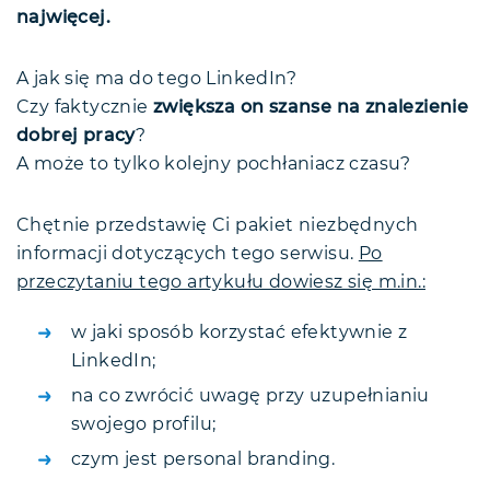
Założenie konta na LinkedIn
Linkedin a CV — czy można to jakoś
najwięcej.
Uzupełnienie profilu
połączyć?
Ustaw przyjazny link
Czy na pewno LinkedIn pomaga w
A jak się ma do tego LinkedIn?
Poinformuj czy szukasz pracy
znalezieniu pracy?
Czy faktycznie
zwiększa on szanse na znalezienie
Zaproszenie znajomych
Usuwanie konta na LinkedIn
dobrej pracy
?
Potwierdzenie umiejętności
LinkedIn — FAQ
A może to tylko kolejny pochłaniacz czasu?
Interakcje
Na zakończenie
Dodanie do grup
LinkedIn Premium?
Chętnie przedstawię Ci pakiet niezbędnych
Oferty pracy
informacji dotyczących tego serwisu.
Po
przeczytaniu tego artykułu dowiesz się m.in.:
w jaki sposób korzystać efektywnie z
LinkedIn;
na co zwrócić uwagę przy uzupełnianiu
swojego profilu;
czym jest personal branding.