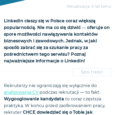
Aktualizacja:
6 lat temu
LinkedIn cieszy się w Polsce coraz większą
popularnością. Nie ma co się dziwić
—
oferuje on
spore możliwości nawiązywania kontaktów
biznesowych i zawodowych. Jednak, w jaki
sposób zabrać się za szukanie pracy za
pośrednictwem tego serwisu? Poznaj
najważniejsze informacje o LinkedIn!
Spis treści
LinkedIn, czyli co?
Personal branding
Rekruterzy nie ograniczają się wyłącznie do
analizowania CV
Popularność LinkedIn
podczas rekrutacji — to fakt.
Wygooglowanie kandydata
to coraz częstsza
Konto na LinkedIn — kiedy zakładać?
praktyka. W końcu przed zaoferowaniem pracy,
Korzystanie z LinkedIn
rekruter
CHCE dowiedzieć się o Tobie jak