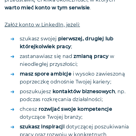
przedstawię Ci kilka okoliczności, w których
warto mieć konto w tym serwisie
.
Załóż konto w LinkedIn, jeżeli:
szukasz swojej
pierwszej, drugiej lub
którejkolwiek pracy
;
zastanawiasz się nad
zmianą pracy
w
nieodległej przyszłości;
masz spore ambicje
i wysoko zawieszoną
poprzeczkę odnośnie Twojej kariery;
poszukujesz
kontaktów biznesowych
, np.
podczas rozkręcania działalności;
chcesz
rozwijać swoje kompetencje
dotyczące Twojej branży;
szukasz inspiracji
dotyczącej poszukiwania
pracy oraz rozwoju w konkretnych