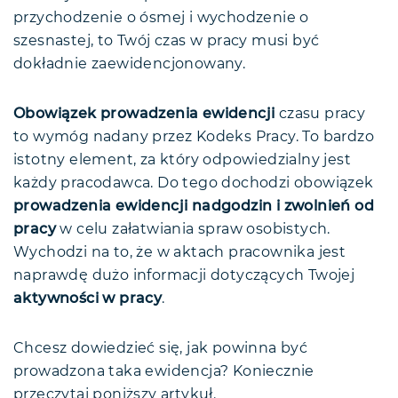
przychodzenie o ósmej i wychodzenie o
Ewidencja czasu pracy — wzór 2023
szesnastej, to Twój czas w pracy musi być
Co w przypadku braku ewidencji czasu
dokładnie zaewidencjonowany.
pracy?
Praca zdalna a ewidencja czasu pracy
Obowiązek prowadzenia ewidencji
czasu pracy
Ewidencja przy umowach
to wymóg nadany przez Kodeks Pracy. To bardzo
cywilnoprawnych
istotny element, za który odpowiedzialny jest
Ewidencja czasu pracy — FAQ
każdy pracodawca. Do tego dochodzi obowiązek
Podsumowanie
prowadzenia ewidencji nadgodzin i zwolnień od
pracy
w celu załatwiania spraw osobistych.
Wychodzi na to, że w aktach pracownika jest
naprawdę dużo informacji dotyczących Twojej
aktywności w pracy
.
Chcesz dowiedzieć się, jak powinna być
prowadzona taka ewidencja? Koniecznie
przeczytaj poniższy artykuł.