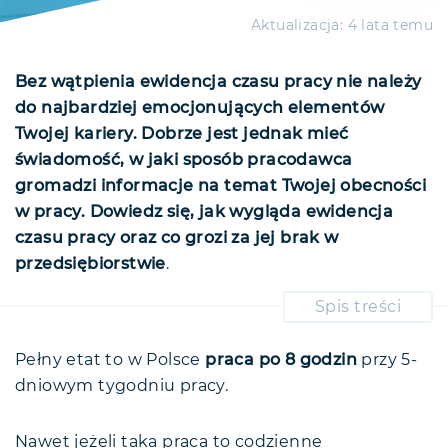
Aktualizacja:
4 lata temu
Bez wątpienia ewidencja czasu pracy nie należy
do najbardziej emocjonujących elementów
Twojej kariery. Dobrze jest jednak mieć
świadomość, w jaki sposób pracodawca
gromadzi informacje na temat Twojej obecności
w pracy. Dowiedz się, jak wygląda ewidencja
czasu pracy oraz co grozi za jej brak w
przedsiębiorstwie
.
Spis treści
Co to jest ewidencja czasu pracy?
Poświadczanie obecności
Pełny etat to w Polsce
praca po 8 godzin
przy 5-
dniowym tygodniu pracy.
Ewidencja czasu pracy — zmiany w
2019
Ewidencja czasu pracy w praktyce
Nawet jeżeli taka praca to codzienne