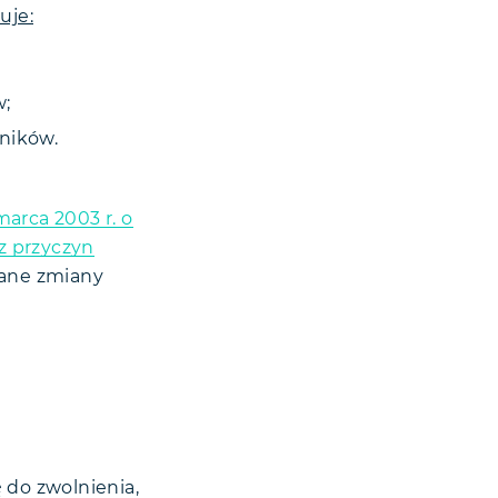
uje:
w;
ników.
marca 2003 r. o
z przyczyn
owane zmiany
 do zwolnienia,