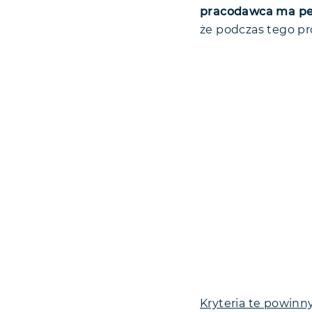
pracodawca ma pew
że podczas tego pr
Kryteria te powinn