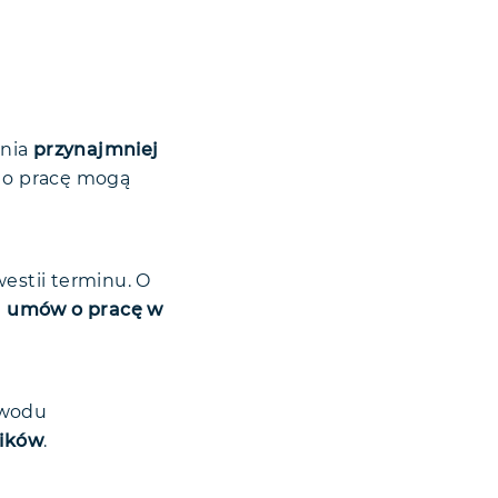
dnia
przynajmniej
 o pracę mogą
estii terminu. O
 umów o pracę
w
owodu
ników
.