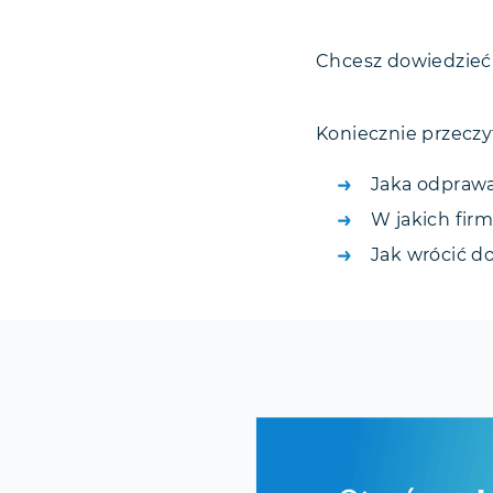
Wypowiedze
Chcesz dowiedzieć 
Pracownicy 
Czy zwolnien
Koniecznie przeczy
Jeżeli nie z
Co po zwol
Jaka odprawa
Ponowne za
W jakich fir
Zwolnienia 
Jak wrócić d
Program Dob
Zwolnienia
Podsumowa