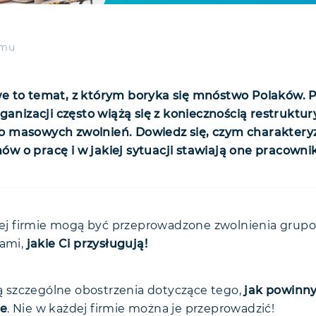
emu
e to temat, z którym boryka się mnóstwo Polaków. 
rganizacji często wiążą się z koniecznością restruktu
 masowych zwolnień. Dowiedz się, czym charakteryzu
 o pracę i w jakiej sytuacji stawiają one pracowni
grupowe — czyli co?
boru do zwolnienia grupowego
ojej firmie mogą być przeprowadzone zwolnienia grup
wami,
ków zawodowych
jakie Ci przysługują!
y a zwolnienia grupowe
iązania umowy
ją szczególne obostrzenia dotyczące tego,
jak powinny
we
. Nie w każdej firmie można je przeprowadzić!
ie i odprawa a zwolnienia grupowe