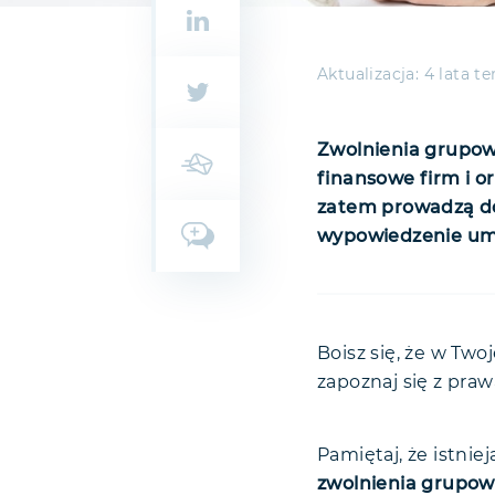
Aktualizacja:
4 lata t
Zwolnienia grupow
finansowe firm i o
zatem prowadzą do
wypowiedzenie umów
Zwolnienie 
Kryteria do
Boisz się, że w Tw
zapoznaj się z pra
Rola związ
Urzędy Prac
Termin rozw
Pamiętaj, że istnie
zwolnienia grupo
Wynagrodzen