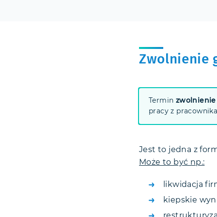
Zwolnienie 
Termin
zwolnieni
pracy z pracownika
Jest to jedna z for
Może to być np.:
likwidacja fir
kiepskie wyni
restrukturyza