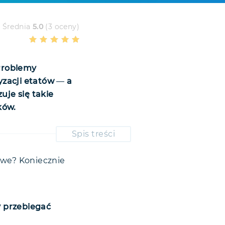
Średnia
5.0
(3 oceny)
Problemy
ryzacji etatów
—
a
je się takie
ków.
Spis treści
owe? Koniecznie
 przebiegać