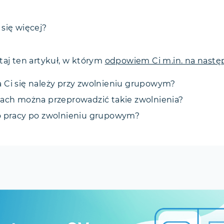
nie zmieniające
się więcej?
pod szczególną ochroną
ia lekarskie i urlopy chronią przed zwolnieniem?
taj ten artykuł, w którym
wolnienia grupowe to co?
odpowiem Ci m.in. na następ
nieniu grupowym?
 Ci się należy przy zwolnieniu grupowym?
trudnienie
mach można przeprowadzić takie zwolnienia?
monitorowane czyli outplacement
o pracy po zwolnieniu grupowym?
rowolnych Odejść a zwolnienia grupowe
 grupowe — FAQ
nie