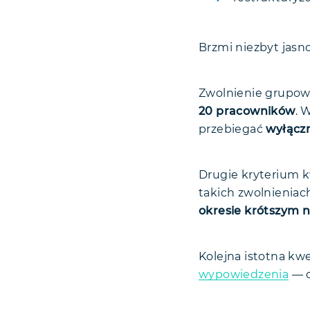
Brzmi niezbyt jas
Zwolnienie grupow
20 pracowników
. 
przebiegać
wyłączn
Drugie kryterium k
takich zwolnienia
okresie krótszym ni
Kolejna istotna kw
wypowiedzenia
— o