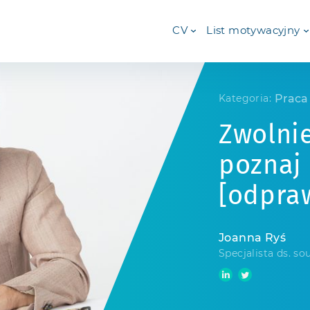
CV
List motywacyjny
Praca
Kategoria:
Zwolni
poznaj
[odpra
Joanna Ryś
Specjalista ds. so