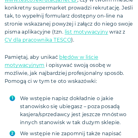
www.tesco.rekrutacja.net
, czy w twoim mieście
konkretny supermarket prowadzi rekrutację. Jeśli
tak, to wypełnij formularz dostępny on-line na
stronie wskazanej powyżej i załącz do niego swoje
pisma aplikacyjne (tzn.
list motywacyjny
wraz z
CV dla pracownika TESCO
).
Pamiętaj, aby unikać
błędów w liście
motywacyjnym
i opisywać swoją osobę w
możliwie, jak najbardziej profesjonalny sposób.
Pomogą ci w tym te oto wskazówki:
We wstępie napisz dokładnie o jakie
stanowisko się ubiegasz – poza posadą
kasjera/sprzedawcy jest jeszcze mnóstwo
innych stanowisk w tak dużym sklepie.
We wstępie nie zapomnij także napisać