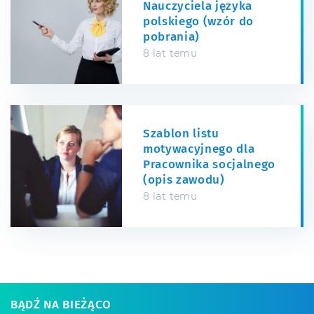
Nauczyciela języka
polskiego (wzór do
pobrania)
8 lat temu
Szablon listu
motywacyjnego dla
Pracownika socjalnego
(opis zawodu)
8 lat temu
BĄDŹ NA BIEŻĄCO