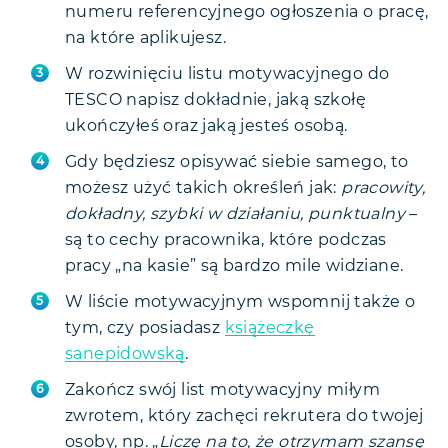
numeru referencyjnego ogłoszenia o pracę,
na które aplikujesz.
W rozwinięciu listu motywacyjnego do
TESCO napisz dokładnie, jaką szkołę
ukończyłeś oraz jaką jesteś osobą.
Gdy będziesz opisywać siebie samego, to
możesz użyć takich określeń jak:
pracowity,
dokładny, szybki w działaniu, punktualny
–
są to cechy pracownika, które podczas
pracy „na kasie” są bardzo mile widziane.
W liście motywacyjnym wspomnij także o
tym, czy posiadasz
książeczkę
sanepidowską
.
Zakończ swój list motywacyjny miłym
zwrotem, który zachęci rekrutera do twojej
osoby, np. „
Liczę na to, że otrzymam szansę