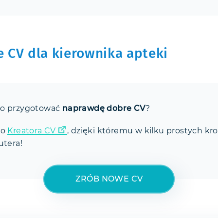
 CV dla kierownika apteki
ko przygotować
naprawdę dobre CV
?
go
Kreatora CV
, dzięki któremu w kilku prostych kr
utera!
ZRÓB NOWE CV