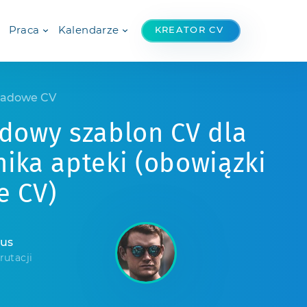
Praca
Kalendarze
KREATOR CV
ładowe CV
adowy szablon CV dla
ika apteki (obowiązki
e CV)
mus
rutacji