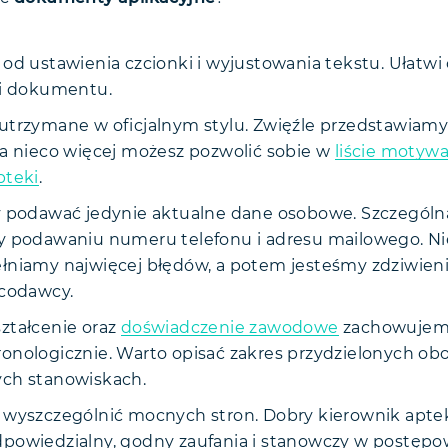
od ustawienia czcionki i wyjustowania tekstu. Ułatwi 
ci dokumentu.
utrzymane w oficjalnym stylu. Zwięźle przedstawiamy
Na nieco więcej możesz pozwolić sobie w
liście motyw
pteki
.
y podawać jedynie aktualne dane osobowe. Szczególn
y podawaniu numeru telefonu i adresu mailowego. N
łniamy najwięcej błędów, a potem jesteśmy zdziwien
acodawcy.
ztałcenie oraz
doświadczenie zawodowe
zachowujemy
onologicznie. Warto opisać zakres przydzielonych o
ch stanowiskach.
 wyszczególnić mocnych stron. Dobry kierownik aptek
powiedzialny, godny zaufania i stanowczy w postępo