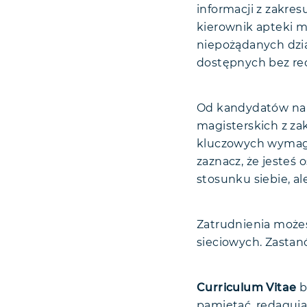
informacji z zakre
kierownik apteki 
niepożądanych dzi
dostępnych bez re
Od kandydatów na 
magisterskich z za
kluczowych wymag
zaznacz, że jesteś
stosunku siebie, ale
Zatrudnienia możes
sieciowych. Zastanó
Curriculum Vitae
b
pamiętać, redaguj