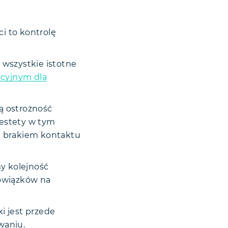
ci to kontrolę
 wszystkie istotne
acyjnym dla
ą ostrożność
iestety w tym
i brakiem kontaktu
 kolejność
bowiązków na
i jest przede
waniu.