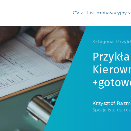
CV
List motywacyjny
Przyk
Kategoria:
Przykł
Kierown
+gotow
Krzysztof Raz
Specjalista ds. rek