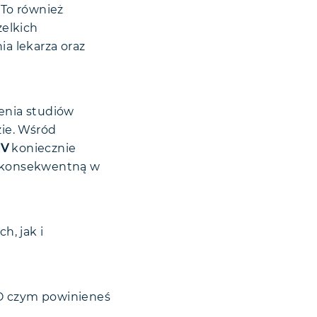
 To również
elkich
a lekarza oraz
enia studiów
zie. Wśród
CV
koniecznie
i konsekwentną w
, jak i
 O czym powinieneś