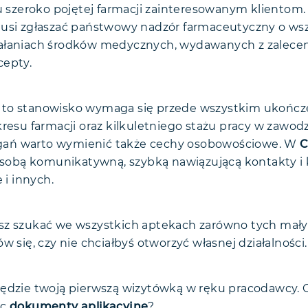
su szeroko pojętej farmacji zainteresowanym klientom.
musi zgłaszać państwowy nadzór farmaceutyczny o wsz
ałaniach środków medycznych, wydawanych z zaleceni
cepty.
to stanowisko wymaga się przede wszystkim ukończ
kresu farmacji oraz kilkuletniego stażu pracy w zawod
ań warto wymienić także cechy osobowościowe. W
 osobą komunikatywną, szybką nawiązującą kontakty 
 i innych.
z szukać we wszystkich aptekach zarówno tych małych
w się, czy nie chciałbyś otworzyć własnej działalności.
ędzie twoją pierwszą wizytówką w ręku pracodawcy.
ąc
dokumenty aplikacyjne
?