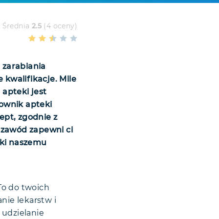
Średnia
2.5
(4 oceny)
 zarabiania
 kwalifikacje. Mile
apteki jest
ownik apteki
ept, zgodnie z
 zawód zapewni ci
ęki naszemu
To do twoich
ie lekarstw i
 udzielanie