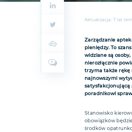
Aktualizacja:
7 lat te
Zarządzanie aptek
pieniędzy. To szan
widziane są osoby,
nierozłącznie pow
trzyma także rękę n
najnowszymi wytycz
satysfakcjonującą 
poradnikowi spraw
Stanowisko kierown
obowiązków będzie
środków opatrunkow