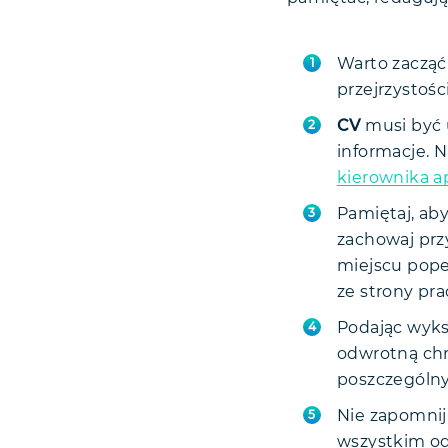
Warto zacząć 
przejrzystoś
CV
musi być 
informacje. 
kierownika a
Pamiętaj, ab
zachowaj prz
miejscu pope
ze strony pr
Podając wyks
odwrotną chr
poszczególny
Nie zapomnij
wszystkim od