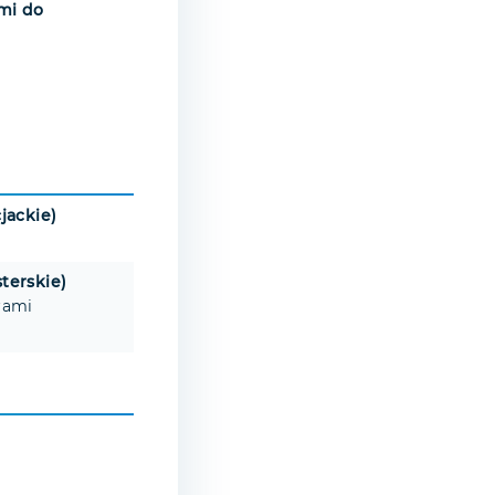
mi do
jackie)
terskie)
drami