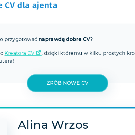
 CV dla ajenta
ko przygotować
naprawdę dobre CV
?
go
Kreatora CV
, dzięki któremu w kilku prostych kr
utera!
ZRÓB NOWE CV
Alina Wrzos