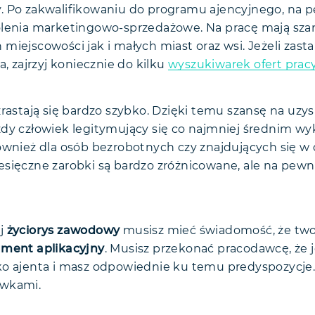
. Po zakwalifikowaniu do programu ajencyjnego, na 
olenia marketingowo-sprzedażowe. Na pracę mają sz
iejscowości jak i małych miast oraz wsi. Jeżeli zasta
a, zajrzyj koniecznie do kilku
wyszukiwarek ofert prac
zrastają się bardzo szybko. Dzięki temu szansę na u
dy człowiek legitymujący się co najmniej średnim wy
ównież dla osób bezrobotnych czy znajdujących się w 
sięczne zarobki są bardzo zróżnicowane, ale na pewn
ój
życiorys zawodowy
musisz mieć świadomość, że two
ment aplikacyjny
. Musisz przekonać pracodawcę, że 
o ajenta i masz odpowiednie ku temu predyspozycje. 
ówkami.