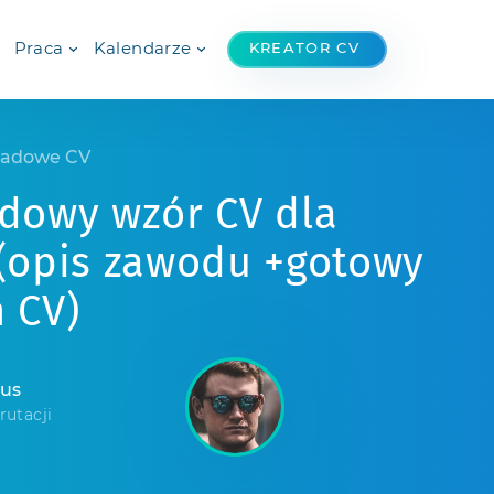
Praca
Kalendarze
KREATOR CV
ładowe CV
adowy wzór CV dla
 (opis zawodu +gotowy
 CV)
mus
rutacji