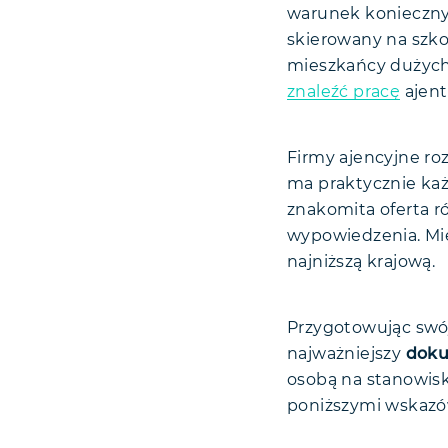
warunek konieczny
skierowany na szk
mieszkańcy dużych m
znaleźć pracę
ajent
Firmy ajencyjne ro
ma praktycznie każ
znakomita oferta r
wypowiedzenia. Mie
najniższą krajową.
Przygotowując sw
najważniejszy
doku
osobą na stanowisk
poniższymi wskaz