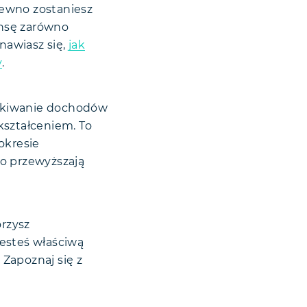
pewno zostaniesz
ansę zarówno
nawiasz się,
jak
y
.
zyskiwanie dochodów
kształceniem. To
okresie
o przewyższają
rzysz
jesteś właściwą
Zapoznaj się z