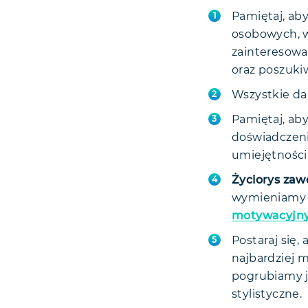
Pamiętaj, ab
osobowych, w
zainteresowa
oraz poszuk
Wszystkie dan
Pamiętaj, aby
doświadczenie
umiejętności
Życiorys za
wymieniamy n
motywacyjn
Postaraj się,
najbardziej m
pogrubiamy j
stylistyczne.