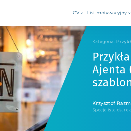
CV
List motywacyjny
Przyk
Kategoria:
Przykł
Ajenta
szablon
Krzysztof Raz
Specjalista ds. rek