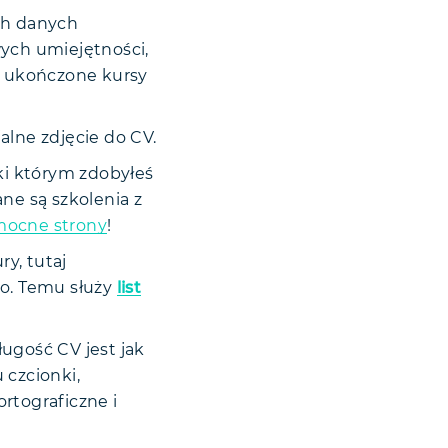
ch danych
ych umiejętności,
, ukończone kursy
alne zdjęcie do CV.
ęki którym zdobyłeś
ne są szkolenia z
ocne strony
!
y, tutaj
to. Temu służy
list
ługość CV jest jak
 czcionki,
rtograficzne i