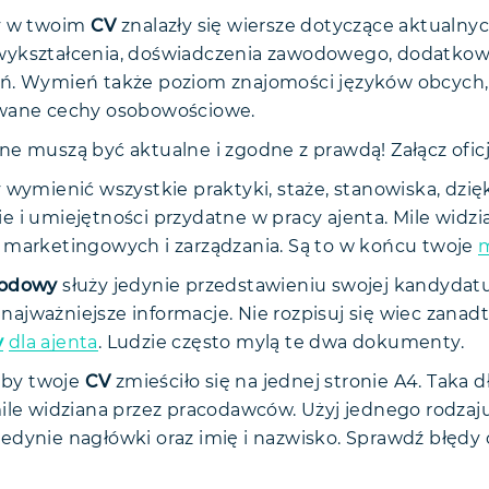
y w twoim
CV
znalazły się wiersze dotyczące aktualny
ykształcenia, doświadczenia zawodowego, dodatkow
ń. Wymień także poziom znajomości języków obcych
iwane cechy osobowościowe.
e muszą być aktualne i zgodne z prawdą! Załącz oficj
 wymienić wszystkie praktyki, staże, stanowiska, dzi
 i umiejętności przydatne w pracy ajenta. Mile widzia
 marketingowych i zarządzania. Są to w końcu twoje
m
wodowy
służy jedynie przedstawieniu swojej kandydatur
ajważniejsze informacje. Nie rozpisuj się wiec zanad
y
dla ajenta
. Ludzie często mylą te dwa dokumenty.
 aby twoje
CV
zmieściło się na jednej stronie A4. Taka d
ile widziana przez pracodawców. Użyj jednego rodzaju
edynie nagłówki oraz imię i nazwisko. Sprawdź błędy o