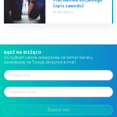
Pracownika socjalnego
(opis zawodu)
8 lat temu
BĄDŹ NA BIEŻĄCO
Co tydzień cenna wskazówka na temat kariery
zawodowej na Twojej skrzynce e-mail
Zapisz się!