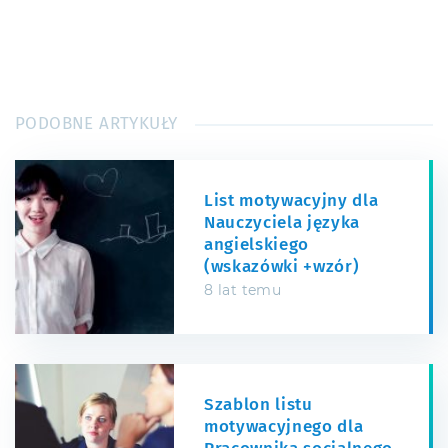
PODOBNE ARTYKUŁY
List motywacyjny dla
Nauczyciela języka
angielskiego
(wskazówki +wzór)
8 lat temu
Szablon listu
motywacyjnego dla