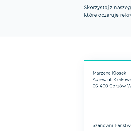
Skorzystaj z nasze
które oczaruje rekr
Marzena Kłosek
Adres: ul. Krakow
66-400 Gorzów Wi
Szanowni Państw