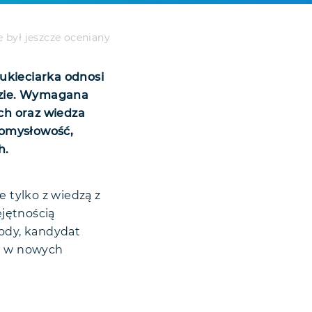
e był jeszcze oceniany
ukieciarka odnosi
odzie. Wymagana
ch oraz wiedza
pomysłowość,
h.
ie tylko z wiedzą z
ejętnością
ody, kandydat
ię w nowych