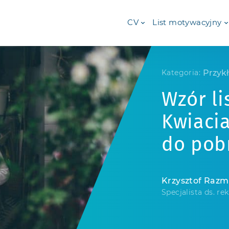
CV
List motywacyjny
Przyk
Kategoria:
Wzór l
Kwiacia
do pob
Krzysztof Raz
Specjalista ds. rek