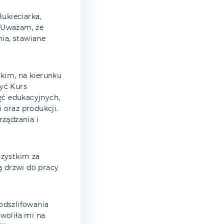
ukieciarka,
. Uważam, że
ia, stawiane
kim, na kierunku
yć Kurs
ęć edukacyjnych,
 oraz produkcji.
ządzania i
szystkim za
ą drzwi do pracy
odszlifowania
woliła mi na