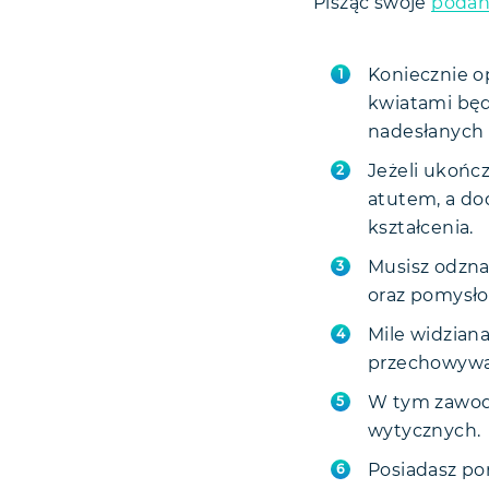
Pisząc swoje
podan
Koniecznie op
kwiatami będ
nadesłanych 
Jeżeli ukońc
atutem, a do
kształcenia.
Musisz odzna
oraz pomysło
Mile widziana
przechowywan
W tym zawodz
wytycznych.
Posiadasz por