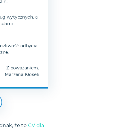
lin.
ug wytycznych, a
endami
ożliwość odbycia
czne.
Z poważaniem,
Marzena Kłosek
ednak, że to
CV dla