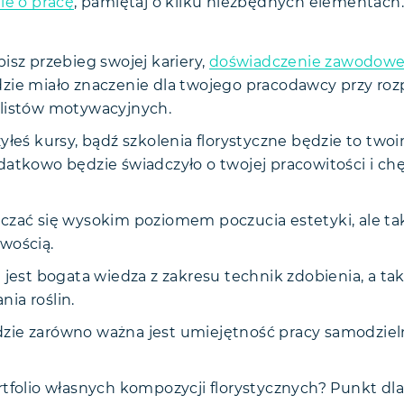
ie o pracę
, pamiętaj o kilku niezbędnych elementach
isz przebieg swojej kariery,
doświadczenie zawodow
zie miało znaczenie dla twojego pracodawcy przy ro
listów motywacyjnych.
zyłeś kursy, bądź szkolenia florystyczne będzie to tw
datkowo będzie świadczyło o twojej pracowitości i chę
czać się wysokim poziomem poczucia estetyki, ale ta
wością.
 jest bogata wiedza z zakresu technik zdobienia, a ta
ia roślin.
ie zarówno ważna jest umiejętność pracy samodzielne
tfolio własnych kompozycji florystycznych? Punkt dla 