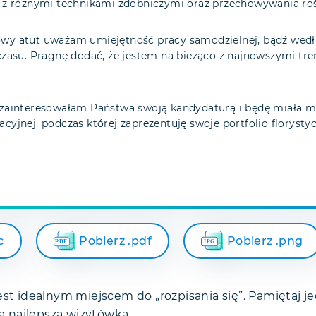
ę z różnymi technikami zdobniczymi oraz przechowywania roś
wy atut uważam umiejętność pracy samodzielnej, bądź wedł
czasu. Pragnę dodać, że jestem na bieżąco z najnowszymi tr
 zainteresowałam Państwa swoją kandydaturą i będę miała m
cyjnej, podczas której zaprezentuję swoje portfolio florysty
c
Pobierz .pdf
Pobierz .png
st idealnym miejscem do „rozpisania się”. Pamiętaj j
ą najlepszą wizytówką.