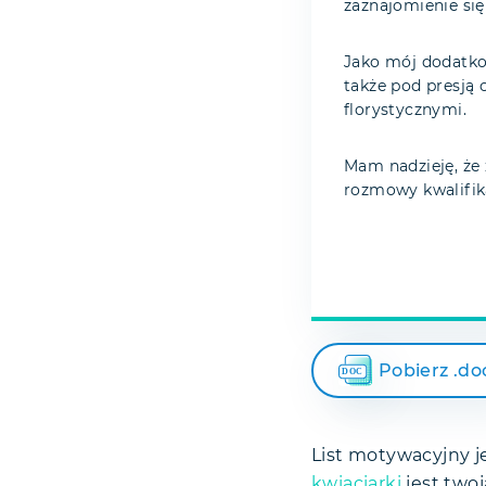
zaznajomienie si
Jako mój dodatko
także pod presją 
florystycznymi.
Mam nadzieję, że
rozmowy kwalifika
Pobierz .do
List motywacyjny je
kwiaciarki
jest twoj