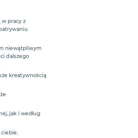
.
e
w pracy z
zpatrywaniu
oim niewątpliwym
ci dalszego
kże kreatywnością
kże
j, jak i według
ciebie.