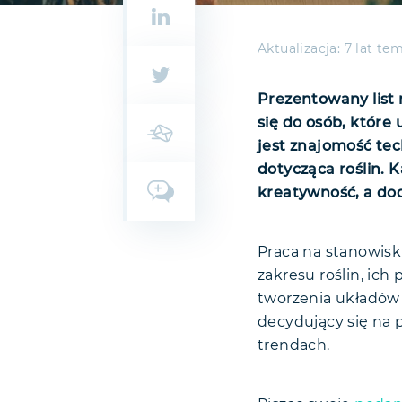
Aktualizacja:
7 lat te
Prezentowany list 
się do osób, które
jest znajomość te
dotycząca roślin.
kreatywność, a do
Praca na stanowisku 
zakresu roślin, ich 
tworzenia układów
decydujący się na 
trendach.