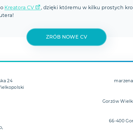
go
Kreatora CV
, dzięki któremu w kilku prostych kr
utera!
ZRÓB NOWE CV
ska 24
marzena
elkopolski
Gorzów Wielko
66-400 Go
o,