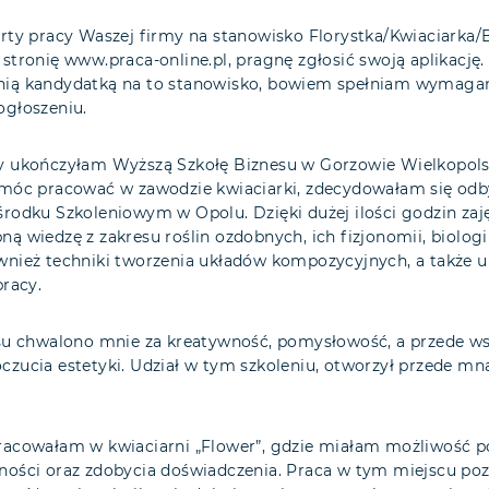
rty pracy Waszej firmy na stanowisko Florystka/Kwiaciarka/B
stronię www.praca-online.pl, pragnę zgłosić swoją aplikację
ią kandydatką na to stanowisko, bowiem spełniam wymagan
ogłoszeniu.
y ukończyłam Wyższą Szkołę Biznesu w Gorzowie Wielkopols
 móc pracować w zawodzie kwiaciarki, zdecydowałam się odb
rodku Szkoleniowym w Opolu. Dzięki dużej ilości godzin zaj
ą wiedzę z zakresu roślin ozdobnych, ich fizjonomii, biologii
wnież techniki tworzenia układów kompozycyjnych, a także ur
pracy.
rsu chwalono mnie za kreatywność, pomysłowość, a przede w
zucia estetyki. Udział w tym szkoleniu, otworzył przede mn
racowałam w kwiaciarni „Flower”, gdzie miałam możliwość p
ności oraz zdobycia doświadczenia. Praca w tym miejscu poz