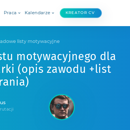
Praca
Kalendarze
KREATOR CV
ładowe listy motywacyjne
istu motywacyjnego dla
rki (opis zawodu +list
rania)
mus
rutacji