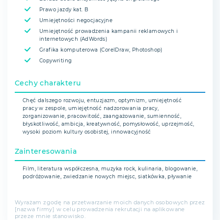
Prawo jazdy kat. B
Umiejętności negocjacyjne
Umiejętność prowadzenia kampanii reklamowych i
internetowych (AdWords)
Grafika komputerowa (CorelDraw, Photoshop)
Copywriting
Cechy charakteru
Chęć dalszego rozwoju, entuzjazm, optymizm, umiejętność
pracy w zespole, umiejętność nadzorowania pracy,
zorganizowanie, pracowitość, zaangażowanie, sumienność,
błyskotliwość, ambicja, kreatywność, pomysłowość, uprzejmość,
wysoki poziom kultury osobistej, innowacyjność
Zainteresowania
Film, literatura współczesna, muzyka rock, kulinaria, blogowanie,
podróżowanie, zwiedzanie nowych miejsc, siatkówka, pływanie
Wyrażam zgodę na przetwarzanie moich danych osobowych przez
[nazwa firmy] w celu prowadzenia rekrutacji na aplikowane
przeze mnie stanowisko.