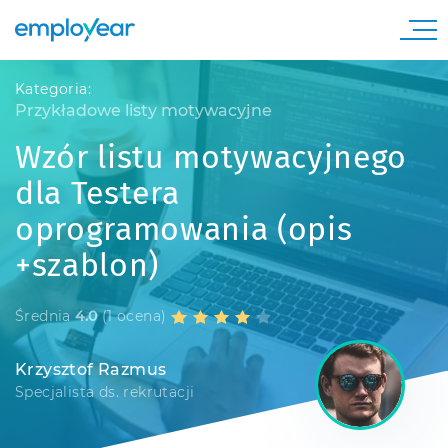
Kategoria:
Przykładowe listy motywacyjne
Wzór listu motywacyjnego
dla Testera
oprogramowania (opis
+szablon)
Średnia
4.0
(1 ocena)
Krzysztof Razmus
Specjalista ds. rekrutacji