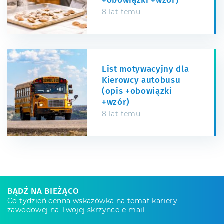
+obowiązki +wzór)
8 lat temu
List motywacyjny dla
Kierowcy autobusu
(opis +obowiązki
+wzór)
8 lat temu
BĄDŹ NA BIEŻĄCO
Co tydzień cenna wskazówka na temat kariery
zawodowej na Twojej skrzynce e-mail