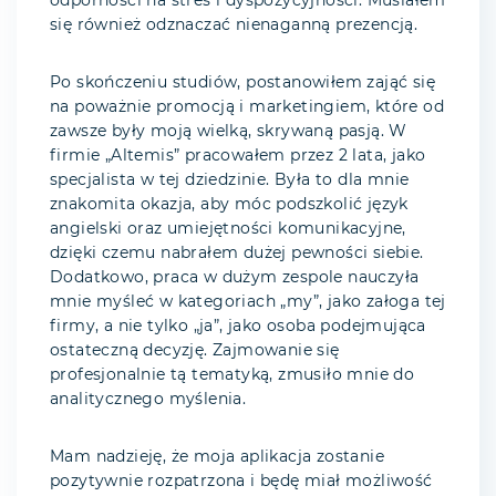
odporności na stres i dyspozycyjności. Musiałem
się również odznaczać nienaganną prezencją.
Po skończeniu studiów, postanowiłem zająć się
na poważnie promocją i marketingiem, które od
zawsze były moją wielką, skrywaną pasją. W
firmie „Altemis” pracowałem przez 2 lata, jako
specjalista w tej dziedzinie. Była to dla mnie
znakomita okazja, aby móc podszkolić język
angielski oraz umiejętności komunikacyjne,
dzięki czemu nabrałem dużej pewności siebie.
Dodatkowo, praca w dużym zespole nauczyła
mnie myśleć w kategoriach „my”, jako załoga tej
firmy, a nie tylko „ja”, jako osoba podejmująca
ostateczną decyzję. Zajmowanie się
profesjonalnie tą tematyką, zmusiło mnie do
analitycznego myślenia.
Mam nadzieję, że moja aplikacja zostanie
pozytywnie rozpatrzona i będę miał możliwość