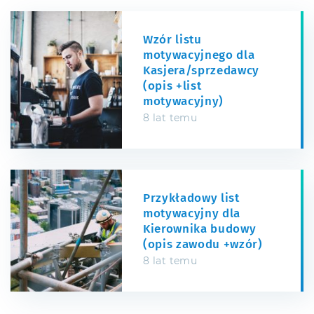
Wzór listu
motywacyjnego dla
Kasjera/sprzedawcy
(opis +list
motywacyjny)
8 lat temu
Przykładowy list
motywacyjny dla
Kierownika budowy
(opis zawodu +wzór)
8 lat temu