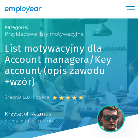
Kategoria:
Przykładowe listy motywacyjne
List motywacyjny dla
Account managera/Key
account (opis zawodu
+wzór)
Średnia
5.0
(1 ocena)
Krzysztof Razmus
Specjalista ds. rekrutacji