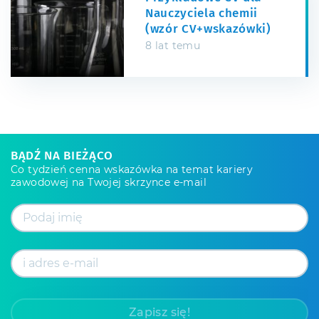
Nauczyciela chemii
(wzór CV+wskazówki)
8 lat temu
BĄDŹ NA BIEŻĄCO
Co tydzień cenna wskazówka na temat kariery
zawodowej na Twojej skrzynce e-mail
Zapisz się!