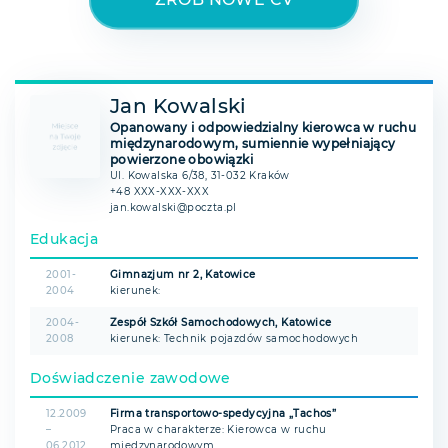
Jan Kowalski
Opanowany i odpowiedzialny kierowca w ruchu
międzynarodowym, sumiennie wypełniający
powierzone obowiązki
Ul. Kowalska 6/38, 31-032 Kraków
+48 XXX-XXX-XXX
jan.kowalski@poczta.pl
Edukacja
2001-
Gimnazjum nr 2, Katowice
2004
kierunek:
2004-
Zespół Szkół Samochodowych, Katowice
2008
kierunek: Technik pojazdów samochodowych
Doświadczenie zawodowe
12.2009
Firma transportowo-spedycyjna „Tachos”
–
Praca w charakterze: Kierowca w ruchu
06.2012
międzynarodowym.