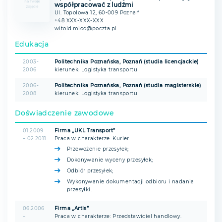
współpracować z ludźmi
Ul. Topolowa 12, 60-009 Poznań
+48 XXX-XXX-XXX
witold.miod@poczta.pl
Edukacja
2003-
Politechnika Poznańska, Poznań (studia licencjackie)
2006
kierunek: Logistyka transportu
2006-
Politechnika Poznańska, Poznań (studia magisterskie)
2008
kierunek: Logistyka transportu
Doświadczenie zawodowe
01.2009
Firma „UKL Transport”
– 02.2011
Praca w charakterze: Kurier.
Przewożenie przesyłek;
Dokonywanie wyceny przesyłek;
Odbiór przesyłek;
Wykonywanie dokumentacji odbioru i nadania
przesyłki.
06.2006
Firma „Artis”
–
Praca w charakterze: Przedstawiciel handlowy.