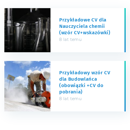
Przykładowe CV dla
Nauczyciela chemii
(wzór CV+wskazówki)
8 lat temu
Przykładowy wzór CV
dla Budowlańca
(obowiązki +CV do
pobrania)
8 lat temu