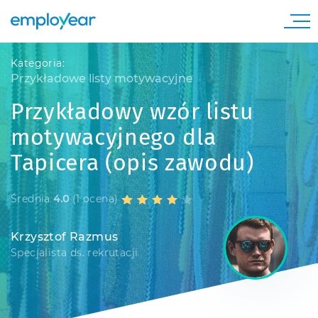
Kategoria:
Przykładowe listy motywacyjne
Przykładowy wzór listu
motywacyjnego dla
Tapicera (opis zawodu)
Średnia
4.0
(1 ocena)
Krzysztof Razmus
Specjalista ds. rekrutacji