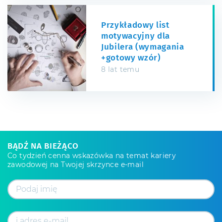
Przykładowy list
motywacyjny dla
Jubilera (wymagania
+gotowy wzór)
8 lat temu
BĄDŹ NA BIEŻĄCO
Co tydzień cenna wskazówka na temat kariery
zawodowej na Twojej skrzynce e-mail