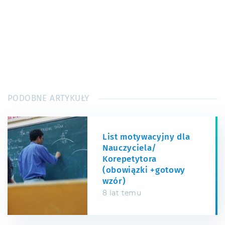
PODOBNE ARTYKUŁY
List motywacyjny dla
Nauczyciela/
Korepetytora
(obowiązki +gotowy
wzór)
8 lat temu