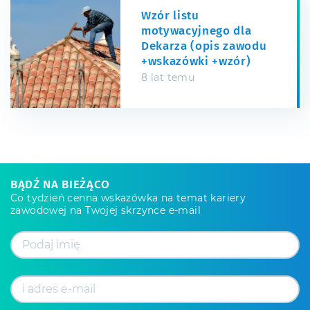
Wzór listu
motywacyjnego dla
Dekarza (opis zawodu
+wskazówki +wzór)
8 lat temu
BĄDŹ NA BIEŻĄCO
Co tydzień cenna wskazówka na temat kariery
zawodowej na Twojej skrzynce e-mail