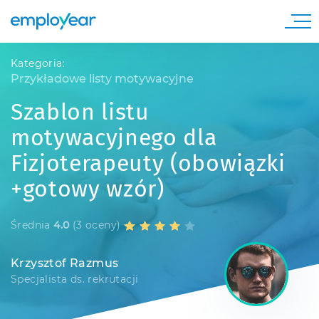
Kategoria:
Przykładowe listy motywacyjne
Szablon listu
motywacyjnego dla
Fizjoterapeuty (obowiązki
+gotowy wzór)
Średnia
4.0
(3 oceny)
Krzysztof Razmus
Specjalista ds. rekrutacji