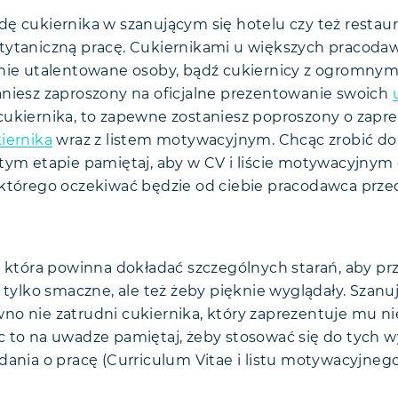
ę cukiernika w szanującym się hotelu czy też restaura
tytaniczną pracę. Cukiernikami u większych pracoda
lnie utalentowane osoby, bądź cukiernicy z ogromny
niesz zaproszony na oficjalne prezentowanie swoich
ukiernika, to zapewne zostaniesz poproszony o zapr
iernika
wraz z listem motywacyjnym. Chcąc zrobić do
tym etapie pamiętaj, aby w CV i liście motywacyjnym
 którego oczekiwać będzie od ciebie pracodawca prz
, która powinna dokładać szczególnych starań, aby pr
 tylko smaczne, ale też żeby pięknie wyglądały. Szanuj
o nie zatrudni cukiernika, który zaprezentuje mu n
ąc to na uwadze pamiętaj, żeby stosować się do tych
dania o pracę (Curriculum Vitae i listu motywacyjnego