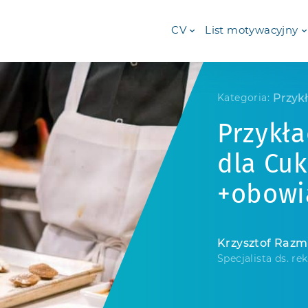
CV
List motywacyjny
Przyk
Kategoria:
Przykł
dla Cuk
+obowi
Krzysztof Raz
Specjalista ds. rek