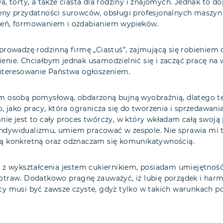
a, torty, a także ciasta dla rodziny i znajomych. Jednak to do
eny przydatności surowców, obsługi profesjonalnych maszyn
eń, formowaniem i ozdabianiem wypieków.
prowadzę rodzinną firmę „Ciastuś”, zajmującą się robieniem ci
nie. Chciałbym jednak usamodzielnić się i zacząć pracę na 
interesowanie Państwa ogłoszeniem.
m osobą pomysłową, obdarzoną bujną wyobraźnią, dlatego też
o, jako pracy, która ogranicza się do tworzenia i sprzedawan
ie jest to cały proces twórczy, w który wkładam całą swoją p
dywidualizmu, umiem pracować w zespole. Nie sprawia mi 
ą konkretną oraz odznaczam się komunikatywnością.
 z wykształcenia jestem cukiernikiem, posiadam umiejętność 
otraw. Dodatkowo pragnę zauważyć, iż lubię porządek i harm
y musi być zawsze czyste, gdyż tylko w takich warunkach po