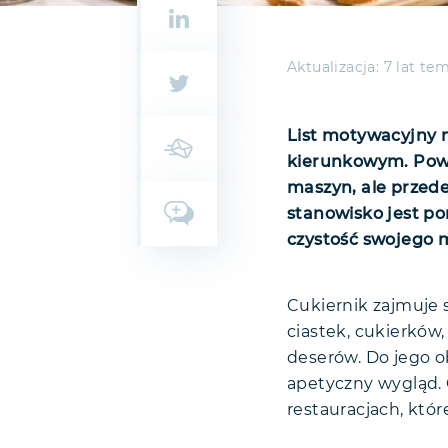
Aktualizacja:
7 lat te
List motywacyjny 
kierunkowym. Powi
maszyn, ale przede
stanowisko jest po
czystość swojego m
Cukiernik zajmuje s
ciastek, cukierków
deserów. Do jego 
apetyczny wygląd. 
restauracjach, któ