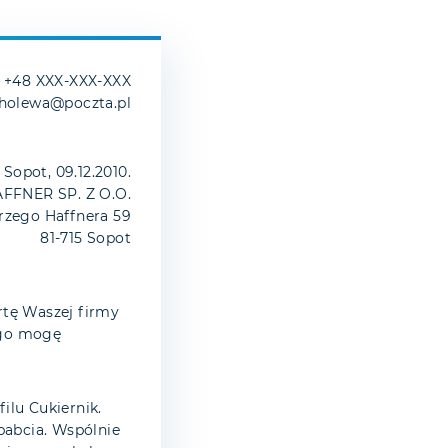
+48 XXX-XXX-XXX
cholewa@poczta.pl
Sopot, 09.12.2010.
FFNER SP. Z O.O.
erzego Haffnera 59
81-715 Sopot
rtę Waszej firmy
ego mogę
ilu Cukiernik.
babcia. Wspólnie