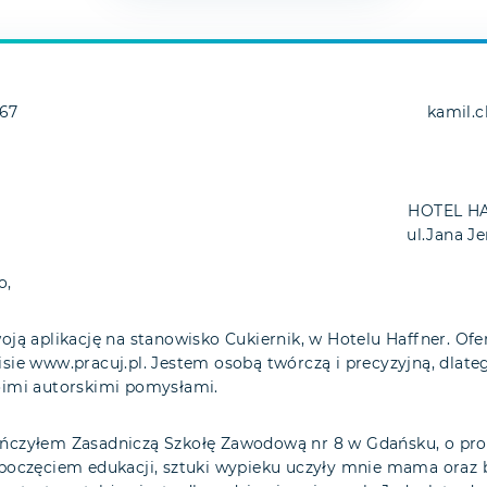
/67
kamil.
HOTEL HA
ul.Jana J
o,
oją aplikację na stanowisko Cukiernik, w Hotelu Haffner. Ofe
isie www.pracuj.pl. Jestem osobą twórczą i precyzyjną, dlat
oimi autorskimi pomysłami.
ńczyłem Zasadniczą Szkołę Zawodową nr 8 w Gdańsku, o prof
zpoczęciem edukacji, sztuki wypieku uczyły mnie mama oraz 