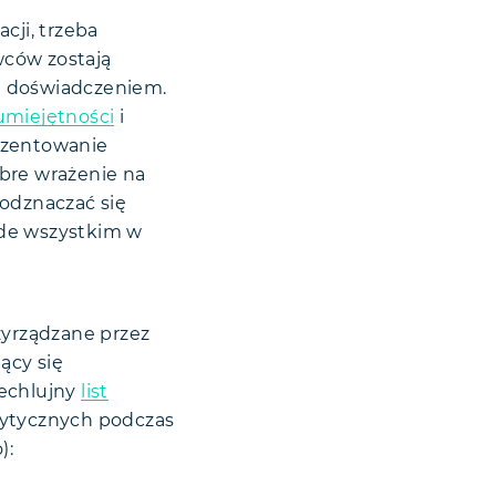
cji, trzeba
wców zostają
m doświadczeniem.
umiejętności
i
ezentowanie
bre wrażenie na
 odznaczać się
ede wszystkim w
zyrządzane przez
ący się
iechlujny
list
 wytycznych podczas
):