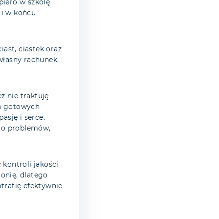
piero w szkolę
 i w końcu
ast, ciastek oraz
własny rachunek,
 nie traktuję
ia gotowych
asję i serce.
to problemów,
kontroli jakości
onię, dlatego
trafię efektywnie