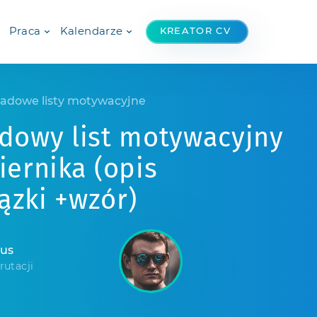
Praca
Kalendarze
KREATOR CV
ładowe listy motywacyjne
adowy list motywacyjny
iernika (opis
ązki +wzór)
mus
rutacji