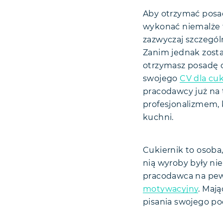
Aby otrzymać posad
wykonać niemalże 
zazwyczaj szczegó
Zanim jednak zosta
otrzymasz posadę c
swojego
CV dla cuk
pracodawcy już na 
profesjonalizmem,
kuchni.
Cukiernik to osoba
nią wyroby były nie
pracodawca na pewn
motywacyjny
. Maj
pisania swojego po