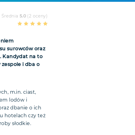
Średnia
5.0
(2 oceny)
ceniem
esu surowców oraz
. Kandydat na to
 zespole i dba o
h, m.in. ciast,
iem lodów i
raz dbanie o ich
u hotelach czy też
oby słodkie.