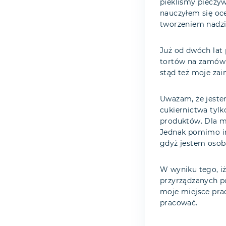
piekliśmy pieczyw
nauczyłem się oc
tworzeniem nadzi
Już od dwóch lat 
tortów na zamówie
stąd też moje za
Uważam, że jeste
cukiernictwa tylk
produktów. Dla mn
Jednak pomimo in
gdyż jestem osob
W wyniku tego, iż
przyrządzanych p
moje miejsce prac
pracować.