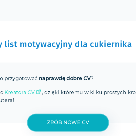
 list motywacyjny dla cukiernika
ko przygotować
naprawdę dobre CV
?
go
Kreatora CV
, dzięki któremu w kilku prostych kr
utera!
ZRÓB NOWE CV