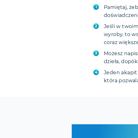
Pamiętaj, że
doświadczen
Jeśli w twoi
wyroby, to ws
coraz większ
Możesz napisa
dzieła, dopók
Jeden akapit
która pozwal