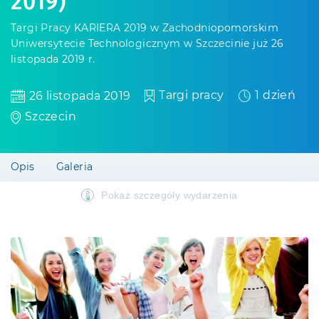
2019)
Targi Pracy KARIERA 2019 w Zachodniopomorskim
Uniwersytecie Technologicznym w Szczecinie już 26
listopada 2019 r.
Targi pracy
1 dzień
26 listopada 2019
Szczecin
Opis
Galeria
Pokaż szczegóły wydarzenia