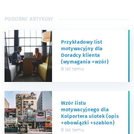
PODOBNE ARTYKUŁY
Przykładowy list
motywacyjny dla
Doradcy klienta
(wymagania +wzór)
8 lat temu
Wzór listu
motywacyjnego dla
Kolportera ulotek (opis
+obowiązki +szablon)
8 lat temu