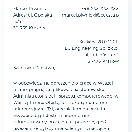
Marcel Piwnicki
+48 XXX-XXX-XXX
Adres: ul. Opolska
marcel.piwnicki@poczta.p
13/4
l
30-735 Kraków
Kraków, 28.03.2011
EC Engineering Sp. z o.o.
ul. Lublańska 34
31-476 Kraków
Szanowni Państwo,
w odpowiedzi na ogłoszenie o pracę w Waszej
firmie, pragnę zaaplikować na stanowisko
Administrator sieci i sprzętu komputerowego, w
Waszej firmie. Ofertę, oznaczoną numerem
referencyjnym IT/1, odszukałem na portalu
www.pracuj.pl. Jestem niezmiernie
zainteresowany pracą na tej posadzie, gdyż
uważam, że byłaby ona kolejnym, znaczącym