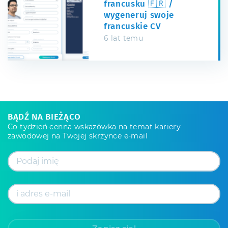
francusku 🇫🇷 /
wygeneruj swoje
francuskie CV
6 lat temu
BĄDŹ NA BIEŻĄCO
Co tydzień cenna wskazówka na temat kariery
zawodowej na Twojej skrzynce e-mail