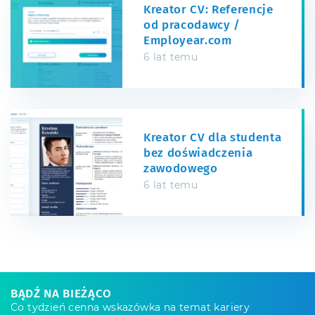
Kreator CV: Referencje
od pracodawcy /
Employear.com
6 lat temu
Kreator CV dla studenta
bez doświadczenia
zawodowego
6 lat temu
BĄDŹ NA BIEŻĄCO
Co tydzień cenna wskazówka na temat kariery